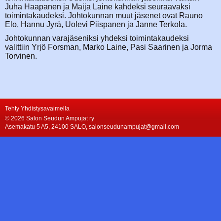
Juha Haapanen ja Maija Laine kahdeksi seuraavaksi
toimintakaudeksi. Johtokunnan muut jäsenet ovat Rauno
Elo, Hannu Jyrä, Uolevi Piispanen ja Janne Terkola.
Johtokunnan varajäseniksi yhdeksi toimintakaudeksi
valittiin Yrjö Forsman, Marko Laine, Pasi Saarinen ja Jorma
Torvinen.
Tehty Yhdistysavaimella
©
2026 Salon Seudun Ampujat ry
Asemakatu 5 A5, 24100 SALO, salonseudunampujat@gmail.com