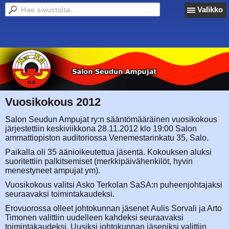
Valikko
Vuosikokous 2012
Salon Seudun Ampujat ry:n sääntömääräinen vuosikokous
järjestettiin keskiviikkona 28.11.2012 klo 19:00 Salon
ammattiopiston auditoriossa Venemestarinkatu 35, Salo.
Paikalla oli 35 äänioikeutettua jäsentä. Kokouksen aluksi
suoritettiin palkitsemiset (merkkipäivähenkilöt, hyvin
menestyneet ampujat ym).
Vuosikokous valitsi Asko Terkolan SaSA:n puheenjohtajaksi
seuraavaksi toimintakaudeksi.
Erovuorossa olleet johtokunnan jäsenet Aulis Sorvali ja Arto
Timonen valittiin uudelleen kahdeksi seuraavaksi
toimintakaudeksi. Uusiksi johtokunnan jäseniksi valittiin