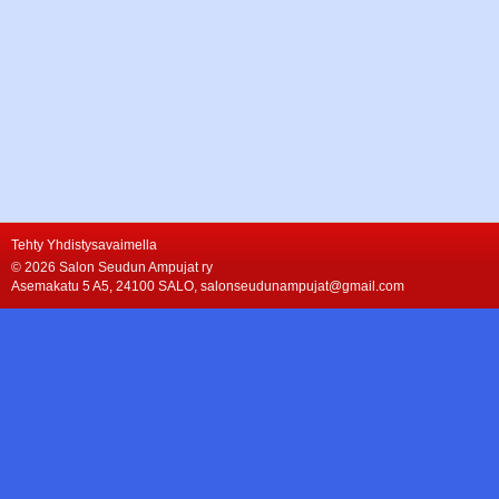
Tehty Yhdistysavaimella
©
2026 Salon Seudun Ampujat ry
Asemakatu 5 A5, 24100 SALO, salonseudunampujat@gmail.com