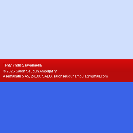
Tehty Yhdistysavaimella
©
2026 Salon Seudun Ampujat ry
Asemakatu 5 A5, 24100 SALO, salonseudunampujat@gmail.com