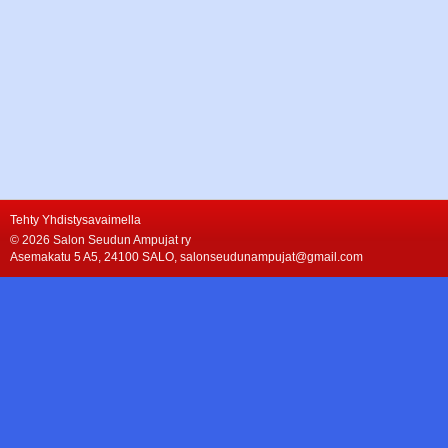
Tehty Yhdistysavaimella
©
2026 Salon Seudun Ampujat ry
Asemakatu 5 A5, 24100 SALO, salonseudunampujat@gmail.com