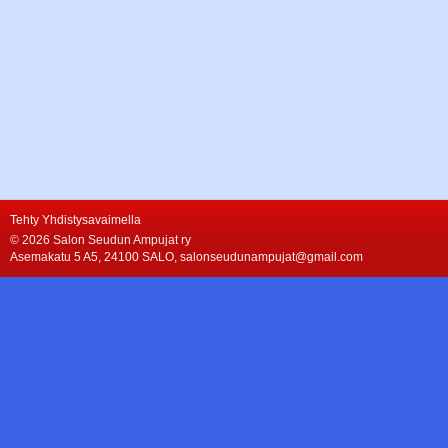
Tehty Yhdistysavaimella
©
2026 Salon Seudun Ampujat ry
Asemakatu 5 A5, 24100 SALO, salonseudunampujat@gmail.com