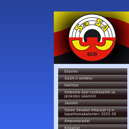
Etusivu
SaSA:n esittely
Hallitus
Ampuma-ajat ruutiaseille ja
järjestys säännöt
Jaostot
Salon Seudun Ampujat ry:n
tapahtumakalenteri 2025-26
Ampumaradat
Kilpailut