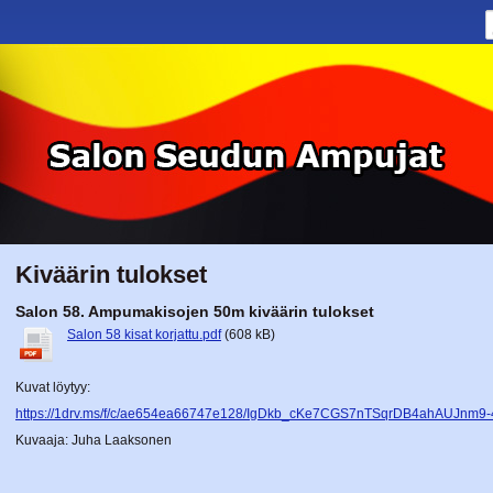
Kiväärin tulokset
Salon 58. Ampumakisojen 50m kiväärin tulokset
Salon 58 kisat korjattu.pdf
(608 kB)
Kuvat löytyy:
https://1drv.ms/f/c/ae654ea66747e128/IgDkb_cKe7CGS7nTSqrDB4ahAUJnm
Kuvaaja: Juha Laaksonen