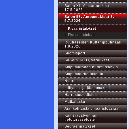
Salon XL Mustaruutikisa
17.5.2026
Salon 58. Ampumakisat 3. -
5.7.2026
Kiväärin tulokset
Pistoolin tulokset
Ruutiaseiden Kultahippufinaali
1.8.2026
Suomisport
SaSA:n TALO, varaukset
Ampumaradan buffetti/kahvio
Ampumaurheilukoulu
Nuoret
Liittymis- ja jäsenmaksut
Harrastustodistus
Matkalasku
Ajankohtaista ympäristöasiaa
Kameravalvonnan
tietoturvaseloste
Seuraennätykset