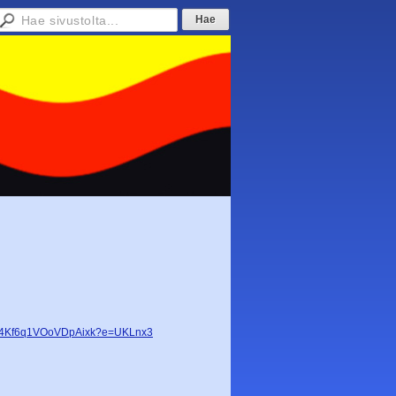
9-4Kf6q1VOoVDpAixk?e=UKLnx3