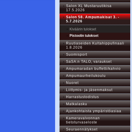
Salon XL Mustaruutikisa
17.5.2026
Salon 58. Ampumakisat 3. -
5.7.2026
Kiväärin tulokset
Pistoolin tulokset
Ruutiaseiden Kultahippufinaali
1.8.2026
Suomisport
SaSA:n TALO, varaukset
Ampumaradan buffetti/kahvio
Ampumaurheilukoulu
Nuoret
Liittymis- ja jäsenmaksut
Harrastustodistus
Matkalasku
Ajankohtaista ympäristöasiaa
Kameravalvonnan
tietoturvaseloste
Seuraennätykset