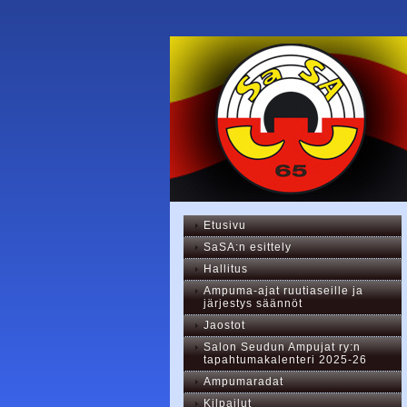
Etusivu
SaSA:n esittely
Hallitus
Ampuma-ajat ruutiaseille ja
järjestys säännöt
Jaostot
Salon Seudun Ampujat ry:n
tapahtumakalenteri 2025-26
Ampumaradat
Kilpailut