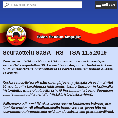
Valikko
Seuraottelu SaSA - RS - TSA 11.5.2019
Perinteinen SaSA:n - RS:n ja TSA:n välinen pienoiskiväärilajien
seuraottelu järjestettiin 30. kerran Salon Ampumaurheilukeskuksen
50 m kivääriradalla pilvipoutaisessa kevätsäässä lämpötilan ollessa
11 astetta.
Koska seuraottelua oli näin ollen järjestetty yhtäjaksoisesti mainitut
30-vuotta, niin tapahtumaa juhlistettiin Jarmo Engblomin laatimalla
historiikilla, muistolautasella ja Yrjö Forsmanin ja Leena Suomisen
valmistamalla juhla-aterialla (riistakäristys/saksanhirvi).
Valitettavaa oli, ettei RS tällä kertaa saanut joukkuetta kokoon, mm.
Joni Stenström oli kilpailumatkalla Hannoverissa, jossa hän oli
saavuttanut huipputuloksia sekä ilmakiväärillä että pienoiskiväärillä.