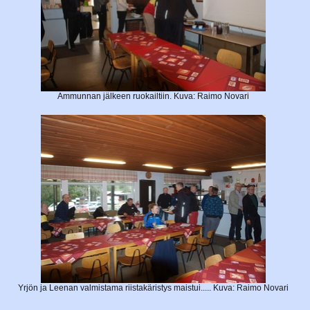
Ammunnan jälkeen ruokailtiin. Kuva: Raimo Novari
Yrjön ja Leenan valmistama riistakäristys maistui..... Kuva: Raimo Novari